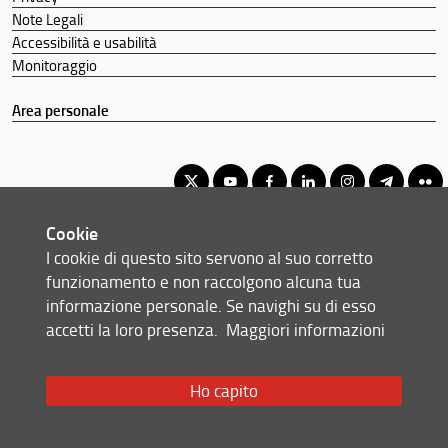
Note Legali
Accessibilità e usabilità
Monitoraggio
Area personale
Cookie
Corso di laurea magistrale in Ingegneria biomedica
I cookie di questo sito servono al suo corretto
© Copyright 2012-2026 Università degli Studi di Firenze UNIFI
funzionamento e non raccolgono alcuna tua
P.IVA/Cod.Fis 01279680480
informazione personale. Se navighi su di esso
accetti la loro presenza.
Maggiori informazioni
Via di S. Marta, 3 - 50139 Firenze (FI)
Tel: +39 055 2758999
Email:
scuola(AT)ingegneria.unifi.it
Ho capito
Redazione Web