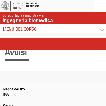
Corso di laurea magistrale in
Ingegneria biomedica
MENÙ DEL CORSO
Home
Corso di studio
Avvisi
Didattica
Docenti
Orario e calendari
Mappa del sito
RSS feed
Privacy