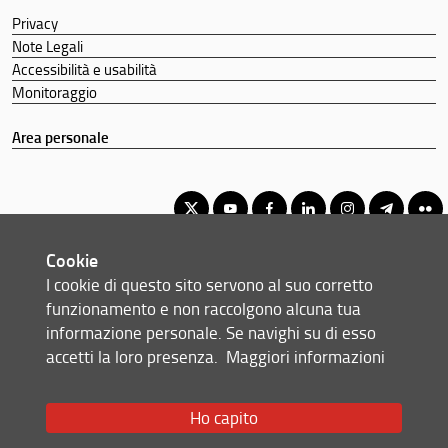
Privacy
Note Legali
Accessibilità e usabilità
Monitoraggio
Area personale
Cookie
Corso di laurea magistrale in Ingegneria biomedica
I cookie di questo sito servono al suo corretto
© Copyright 2012-2026 Università degli Studi di Firenze UNIFI
funzionamento e non raccolgono alcuna tua
P.IVA/Cod.Fis 01279680480
informazione personale. Se navighi su di esso
accetti la loro presenza.
Maggiori informazioni
Via di S. Marta, 3 - 50139 Firenze (FI)
Tel: +39 055 2758999
Email:
scuola(AT)ingegneria.unifi.it
Ho capito
Redazione Web