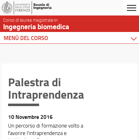
Corso di laurea magistrale in
Ingegneria biomedica
MENÙ DEL CORSO
Home
Corso di studio
Didattica
Docenti
Palestra di
Orario e calendari
Intraprendenza
10 Novembre 2016
Un percorso di formazione volto a
favorire l'intraprendenza e